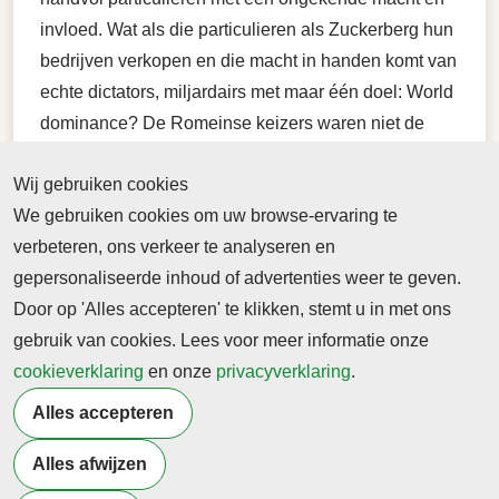
invloed. Wat als die particulieren als Zuckerberg hun
bedrijven verkopen en die macht in handen komt van
echte dictators, miljardairs met maar één doel: World
dominance? De Romeinse keizers waren niet de
enigen met die machtshonger. We kennen ze ook
Wij gebruiken cookies
vandaag de dag - in China, Rusland, Hongarije, de
We gebruiken cookies om uw browse-ervaring te
VS en in andere landen.
verbeteren, ons verkeer te analyseren en
Foto: De website van Meta, moederbedrijf van
gepersonaliseerde inhoud of advertenties weer te geven.
Facebook en een van de grootste en rijkste bedrijven
Door op 'Alles accepteren' te klikken, stemt u in met ons
ter wereld
gebruik van cookies. Lees voor meer informatie onze
cookieverklaring
en onze
privacyverklaring
.
Terug naar nieuwsoverzicht
Alles accepteren
Alles afwijzen
Meer artikelen van