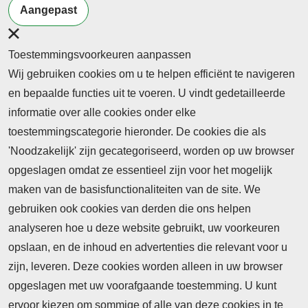
Burgerschap
Samenleving
Social media
Aangepast
Toestemmingsvoorkeuren aanpassen
Wij gebruiken cookies om u te helpen efficiënt te navigeren
en bepaalde functies uit te voeren. U vindt gedetailleerde
informatie over alle cookies onder elke
toestemmingscategorie hieronder. De cookies die als
'Noodzakelijk' zijn gecategoriseerd, worden op uw browser
opgeslagen omdat ze essentieel zijn voor het mogelijk
maken van de basisfunctionaliteiten van de site. We
Abonnement
gebruiken ook cookies van derden die ons helpen
Nieuws
analyseren hoe u deze website gebruikt, uw voorkeuren
opslaan, en de inhoud en advertenties die relevant voor u
Meld je aan voor de nieuwsbrief
zijn, leveren. Deze cookies worden alleen in uw browser
opgeslagen met uw voorafgaande toestemming. U kunt
ervoor kiezen om sommige of alle van deze cookies in te