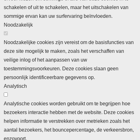
Neem contact op
Algemene Leveringsvoorwaarden
schakelen of uit te schakelen, maar het uitschakelen van
Cookieverklaring
Privacyverklaring
sommige ervan kan uw surfervaring beïnvloeden.
Noodzakelijk
Noodzakelijke cookies zijn vereist om de basisfuncties van
deze site mogelijk te maken, zoals het verschaffen van
Abonnement
veilige inlog of het aanpassen van uw
toestemmingsvoorkeuren. Deze cookies slaan geen
Abonnementinformatie
Inlogprocedure
persoonlijk identificeerbare gegevens op.
Nieuws
Analytisch
Laatste nieuws
Columns
Thema's
Meld u aan voor onze nieuwsbrief
Analytische cookies worden gebruikt om te begrijpen hoe
bezoekers interactie hebben met de website. Deze cookies
Ontvang 2 keer per maand de nieuwsbrief met
helpen informatie te verstrekken over metrieken zoals het
persberichten, actualiteiten, nieuws en personalia uit het
aantal bezoekers, het bouncepercentage, de verkeersbron,
beroepsonderwijs.
enzovoort.