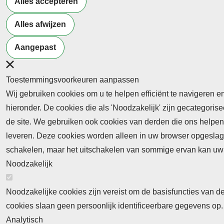
Alles accepteren
Meld je aan voor de nieuwsbrief
Alles afwijzen
Aangepast
Neem contact op
Algemene Leveringsvoorwaa
Toestemmingsvoorkeuren aanpassen
Wij gebruiken cookies om u te helpen efficiënt te navigeren e
hieronder. De cookies die als 'Noodzakelijk' zijn gecategori
de site. We gebruiken ook cookies van derden die ons helpen 
leveren. Deze cookies worden alleen in uw browser opgeslage
Abonnement
schakelen, maar het uitschakelen van sommige ervan kan uw 
Noodzakelijk
Abonnementinformatie
Inlogprocedure
Nieuws
Noodzakelijke cookies zijn vereist om de basisfuncties van d
Laatste nieuws
Columns
Thema's
cookies slaan geen persoonlijk identificeerbare gegevens op.
Meld u aan voor onze nieuwsbrief
Analytisch