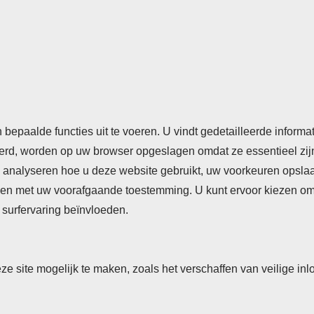
rden
Cookieverklaring
Privacyverklaring
n bepaalde functies uit te voeren. U vindt gedetailleerde inform
seerd, worden op uw browser opgeslagen omdat ze essentieel zij
analyseren hoe u deze website gebruikt, uw voorkeuren opslaan,
n met uw voorafgaande toestemming. U kunt ervoor kiezen om so
surfervaring beïnvloeden.
eze site mogelijk te maken, zoals het verschaffen van veilige