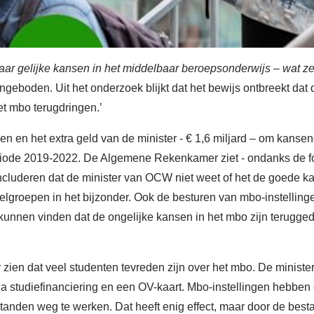
ar gelijke kansen in het middelbaar beroepsonderwijs – wat ze
geboden. Uit het onderzoek blijkt dat het bewijs ontbreekt dat
t mbo terugdringen.’
 en het extra geld van de minister - € 1,6 miljard – om kanse
iode 2019-2022. De Algemene Rekenkamer ziet - ondanks de fors
oncluderen dat de minister van OCW niet weet of het de goede k
groepen in het bijzonder. Ook de besturen van mbo-instellingen 
kunnen vinden dat de ongelijke kansen in het mbo zijn terugge
en dat veel studenten tevreden zijn over het mbo. De minister v
a studiefinanciering en een OV-kaart. Mbo-instellingen hebben 
tanden weg te werken. Dat heeft enig effect, maar door de best