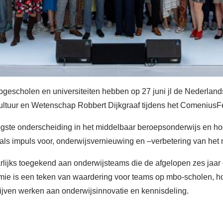
escholen en universiteiten hebben op 27 juni jl de Nederlan
ultuur en Wetenschap Robbert Dijkgraaf tijdens het ComeniusFe
ste onderscheiding in het middelbaar beroepsonderwijs en hoge
als impuls voor, onderwijsvernieuwing en –verbetering van het
ijks toegekend aan onderwijsteams die de afgelopen zes jaar ee
remie is een teken van waardering voor teams op mbo-scholen, ho
ijven werken aan onderwijsinnovatie en kennisdeling.