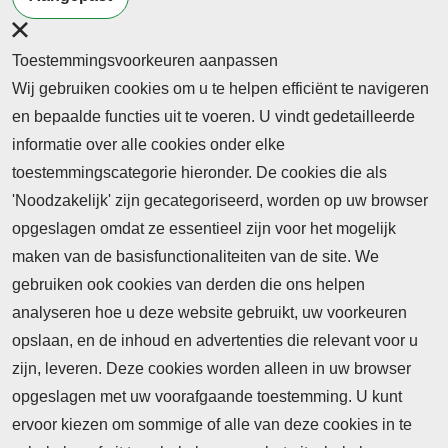
Toestemmingsvoorkeuren aanpassen
Wij gebruiken cookies om u te helpen efficiënt te navigeren
en bepaalde functies uit te voeren. U vindt gedetailleerde
informatie over alle cookies onder elke
toestemmingscategorie hieronder. De cookies die als
'Noodzakelijk' zijn gecategoriseerd, worden op uw browser
opgeslagen omdat ze essentieel zijn voor het mogelijk
maken van de basisfunctionaliteiten van de site. We
Abonnement
gebruiken ook cookies van derden die ons helpen
Nieuws
analyseren hoe u deze website gebruikt, uw voorkeuren
opslaan, en de inhoud en advertenties die relevant voor u
Meld je aan voor de nieuwsbrief
zijn, leveren. Deze cookies worden alleen in uw browser
opgeslagen met uw voorafgaande toestemming. U kunt
ervoor kiezen om sommige of alle van deze cookies in te
Neem contact op
Algemene Leveringsvoorwaarden