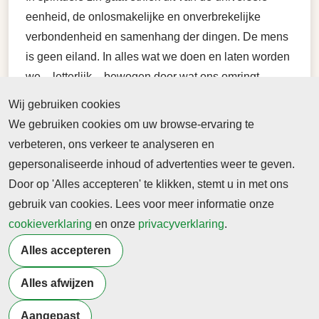
eenheid, de onlosmakelijke en onverbrekelijke
verbondenheid en samenhang der dingen. De mens
is geen eiland. In alles wat we doen en laten worden
we – letterlijk – bewogen door wat ons omringt,
dichtbij en ver weg. Ethiek is niet gericht op zelfzucht
Wij gebruiken cookies
maar op de vraag: Hoe kan mijn leven staan in dienst
We gebruiken cookies om uw browse-ervaring te
van de samenhang waarvan ik zo afhankelijk ben, de
verbeteren, ons verkeer te analyseren en
samenhang die mijn leven in feite mogelijk maakt?
gepersonaliseerde inhoud of advertenties weer te geven.
Daarvoor telkens weer voor te gaan staan, vraagt
Door op 'Alles accepteren' te klikken, stemt u in met ons
moed, morele moed.
gebruik van cookies. Lees voor meer informatie onze
cookieverklaring
en onze
privacyverklaring
.
Terug naar nieuwsoverzicht
Alles accepteren
Alles afwijzen
Meer artikelen van
Management
Aangepast