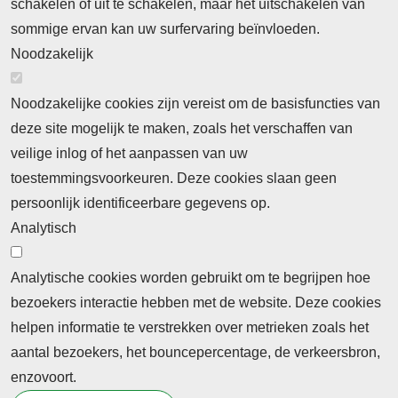
schakelen of uit te schakelen, maar het uitschakelen van
Cookieverklaring
Privacyverklaring
sommige ervan kan uw surfervaring beïnvloeden.
Noodzakelijk
Noodzakelijke cookies zijn vereist om de basisfuncties van
deze site mogelijk te maken, zoals het verschaffen van
Abonnement
veilige inlog of het aanpassen van uw
toestemmingsvoorkeuren. Deze cookies slaan geen
Abonnementinformatie
Inlogprocedure
persoonlijk identificeerbare gegevens op.
Nieuws
Analytisch
Laatste nieuws
Columns
Thema's
Meld u aan voor onze nieuwsbrief
Analytische cookies worden gebruikt om te begrijpen hoe
bezoekers interactie hebben met de website. Deze cookies
Ontvang 2 keer per maand de nieuwsbrief met
helpen informatie te verstrekken over metrieken zoals het
persberichten, actualiteiten, nieuws en personalia uit het
aantal bezoekers, het bouncepercentage, de verkeersbron,
beroepsonderwijs.
enzovoort.