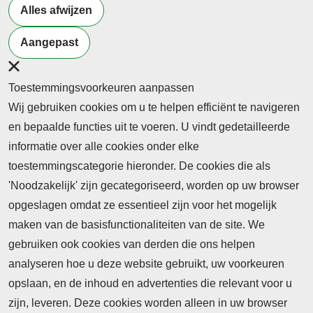
Alles afwijzen
Meer artikelen van
Samenleving
Aangepast
Toestemmingsvoorkeuren aanpassen
Wij gebruiken cookies om u te helpen efficiënt te navigeren
en bepaalde functies uit te voeren. U vindt gedetailleerde
informatie over alle cookies onder elke
toestemmingscategorie hieronder. De cookies die als
'Noodzakelijk' zijn gecategoriseerd, worden op uw browser
opgeslagen omdat ze essentieel zijn voor het mogelijk
maken van de basisfunctionaliteiten van de site. We
Abonnement
gebruiken ook cookies van derden die ons helpen
Nieuws
analyseren hoe u deze website gebruikt, uw voorkeuren
opslaan, en de inhoud en advertenties die relevant voor u
Meld je aan voor de nieuwsbrief
zijn, leveren. Deze cookies worden alleen in uw browser