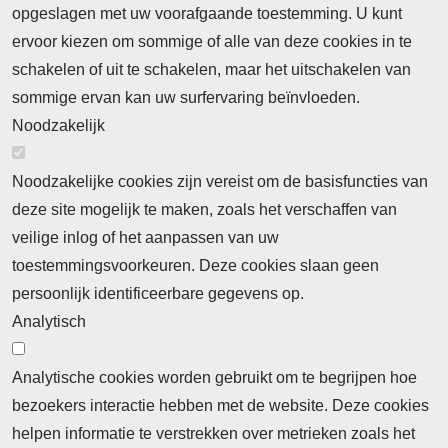
opgeslagen met uw voorafgaande toestemming. U kunt
ervoor kiezen om sommige of alle van deze cookies in te
Neem contact op
Algemene Leveringsvoorwaarden
schakelen of uit te schakelen, maar het uitschakelen van
Cookieverklaring
Privacyverklaring
sommige ervan kan uw surfervaring beïnvloeden.
Noodzakelijk
Noodzakelijke cookies zijn vereist om de basisfuncties van
deze site mogelijk te maken, zoals het verschaffen van
Abonnement
veilige inlog of het aanpassen van uw
toestemmingsvoorkeuren. Deze cookies slaan geen
Abonnementinformatie
Inlogprocedure
persoonlijk identificeerbare gegevens op.
Nieuws
Analytisch
Laatste nieuws
Columns
Thema's
Meld u aan voor onze nieuwsbrief
Analytische cookies worden gebruikt om te begrijpen hoe
bezoekers interactie hebben met de website. Deze cookies
Ontvang 2 keer per maand de nieuwsbrief met
helpen informatie te verstrekken over metrieken zoals het
persberichten, actualiteiten, nieuws en personalia uit het