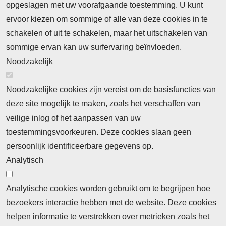
opgeslagen met uw voorafgaande toestemming. U kunt
ervoor kiezen om sommige of alle van deze cookies in te
Neem contact op
Algemene Leveringsvoorwaarden
schakelen of uit te schakelen, maar het uitschakelen van
Cookieverklaring
Privacyverklaring
sommige ervan kan uw surfervaring beïnvloeden.
Noodzakelijk
Noodzakelijke cookies zijn vereist om de basisfuncties van
deze site mogelijk te maken, zoals het verschaffen van
Abonnement
veilige inlog of het aanpassen van uw
toestemmingsvoorkeuren. Deze cookies slaan geen
Abonnementinformatie
Inlogprocedure
persoonlijk identificeerbare gegevens op.
Nieuws
Analytisch
Laatste nieuws
Columns
Thema's
Meld u aan voor onze nieuwsbrief
Analytische cookies worden gebruikt om te begrijpen hoe
bezoekers interactie hebben met de website. Deze cookies
Ontvang 2 keer per maand de nieuwsbrief met
helpen informatie te verstrekken over metrieken zoals het
persberichten, actualiteiten, nieuws en personalia uit het