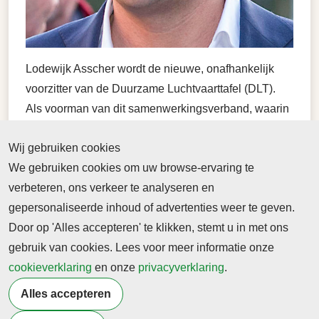
Lodewijk Asscher wordt de nieuwe, onafhankelijk
voorzitter van de Duurzame Luchtvaarttafel (DLT).
Als voorman van dit samenwerkingsverband, waarin
onder meer luchthavens, luchtvaartmaatschappijen,
Wij gebruiken cookies
kennisinstellingen en brandstofproducenten en de
We gebruiken cookies om uw browse-ervaring te
maakindustrie zijn verenigd, gaat hij de komende
verbeteren, ons verkeer te analyseren en
jaren de verduurzaming van de luchtvaartsector
gepersonaliseerde inhoud of advertenties weer te geven.
aanjagen.
Door op 'Alles accepteren' te klikken, stemt u in met ons
Rijksoverheid nieuwsbericht
23 januari 2023
gebruik van cookies. Lees voor meer informatie onze
cookieverklaring
en onze
privacyverklaring
.
Terug naar nieuwsoverzicht
Alles accepteren