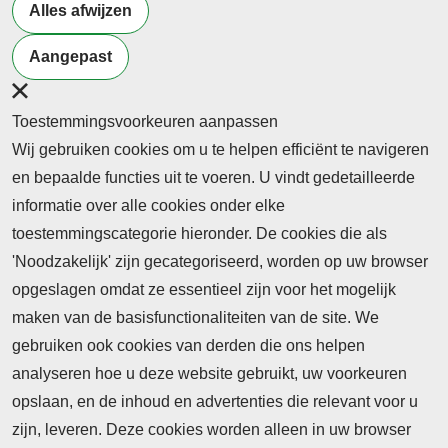
Alles afwijzen
Meer artikelen van
Overheid
Aangepast
Toestemmingsvoorkeuren aanpassen
Wij gebruiken cookies om u te helpen efficiënt te navigeren
en bepaalde functies uit te voeren. U vindt gedetailleerde
informatie over alle cookies onder elke
toestemmingscategorie hieronder. De cookies die als
'Noodzakelijk' zijn gecategoriseerd, worden op uw browser
opgeslagen omdat ze essentieel zijn voor het mogelijk
maken van de basisfunctionaliteiten van de site. We
Abonnement
gebruiken ook cookies van derden die ons helpen
Nieuws
analyseren hoe u deze website gebruikt, uw voorkeuren
opslaan, en de inhoud en advertenties die relevant voor u
Meld je aan voor de nieuwsbrief
zijn, leveren. Deze cookies worden alleen in uw browser