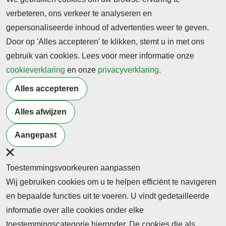
verbeteren, ons verkeer te analyseren en
leraren, heb ik in mijn persoonlijk leven voorbij zien
gepersonaliseerde inhoud of advertenties weer te geven.
komen.’
Door op 'Alles accepteren' te klikken, stemt u in met ons
Bron | Jaarverslag 2021 Onderwijsraad | Foto: SCP
gebruik van cookies. Lees voor meer informatie onze
cookieverklaring
en onze
privacyverklaring
.
Terug naar nieuwsoverzicht
Alles accepteren
Alles afwijzen
Meer artikelen van
Docenten
Overheid
Samenleving
Management
Aangepast
Toestemmingsvoorkeuren aanpassen
Wij gebruiken cookies om u te helpen efficiënt te navigeren
en bepaalde functies uit te voeren. U vindt gedetailleerde
informatie over alle cookies onder elke
toestemmingscategorie hieronder. De cookies die als