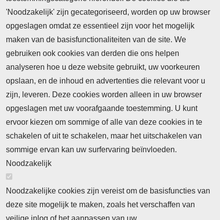
'Noodzakelijk' zijn gecategoriseerd, worden op uw browser
opgeslagen omdat ze essentieel zijn voor het mogelijk
maken van de basisfunctionaliteiten van de site. We
Abonnement
gebruiken ook cookies van derden die ons helpen
Nieuws
analyseren hoe u deze website gebruikt, uw voorkeuren
opslaan, en de inhoud en advertenties die relevant voor u
Meld je aan voor de nieuwsbrief
zijn, leveren. Deze cookies worden alleen in uw browser
opgeslagen met uw voorafgaande toestemming. U kunt
ervoor kiezen om sommige of alle van deze cookies in te
Neem contact op
Algemene Leveringsvoorwaarden
schakelen of uit te schakelen, maar het uitschakelen van
Cookieverklaring
Privacyverklaring
sommige ervan kan uw surfervaring beïnvloeden.
Noodzakelijk
Noodzakelijke cookies zijn vereist om de basisfuncties van
deze site mogelijk te maken, zoals het verschaffen van
Abonnement
veilige inlog of het aanpassen van uw