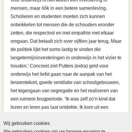
mensen, maar óók in een betere samenleving.
Scholieren en studenten moeten zich kunnen
ontwikkelen tot mensen die de schouders eronder
zetten, die respectvol en met empathie met elkaar
omgaan. Dat betaalt zich over vijftien jaar terug. Maar
de politiek lijkt het soms lastig te vinden die
langetermijninvesteringen in onderwijs in het vizier te
houden.’ Concreet ziet Putters (extra) geld voor
onderwijs het liefst gaan naar de aanpak van het
lerarentekort, goede ventilatie van schoolgebouwen,
het tegengaan van segregatie en het realiseren van
een ruimere brugperiode. ‘Ik was zelf zo’n kind dat
lezen en leren pas laat ontdekte. Ik kom uit een
schippersfamilie en kreeg een mavo/lts-advies. Al die
Wij gebruiken cookies
onderwerpen waarover de Onderwijsraad zich buigt,
We gebruiken cookies om uw browse-ervaring te
zoals het belang van een goed stelsel en voldoende