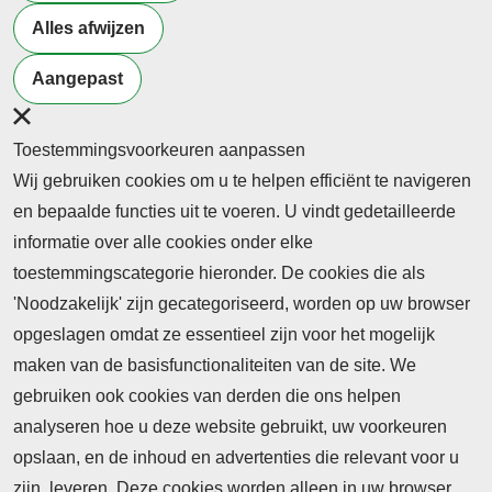
millions of Americans — many of them children
Alles afwijzen
Terug naar nieuwsoverzicht
Aangepast
Toestemmingsvoorkeuren aanpassen
Wij gebruiken cookies om u te helpen efficiënt te navigeren
en bepaalde functies uit te voeren. U vindt gedetailleerde
informatie over alle cookies onder elke
toestemmingscategorie hieronder. De cookies die als
'Noodzakelijk' zijn gecategoriseerd, worden op uw browser
opgeslagen omdat ze essentieel zijn voor het mogelijk
maken van de basisfunctionaliteiten van de site. We
Abonnement
gebruiken ook cookies van derden die ons helpen
Nieuws
analyseren hoe u deze website gebruikt, uw voorkeuren
opslaan, en de inhoud en advertenties die relevant voor u
Meld je aan voor de nieuwsbrief
zijn, leveren. Deze cookies worden alleen in uw browser