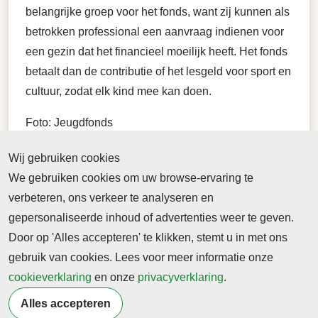
belangrijke groep voor het fonds, want zij kunnen als
betrokken professional een aanvraag indienen voor
een gezin dat het financieel moeilijk heeft. Het fonds
betaalt dan de contributie of het lesgeld voor sport en
cultuur, zodat elk kind mee kan doen.
Foto: Jeugdfonds
Lees ook
Wij gebruiken cookies
We gebruiken cookies om uw browse-ervaring te
AP Exclusive: Pandemic means far fewer
verbeteren, ons verkeer te analyseren en
eyes on kids' welfare
gepersonaliseerde inhoud of advertenties weer te geven.
AP News
25 mrt 2021 | By SALLY HO and
Door op 'Alles accepteren' te klikken, stemt u in met ons
CAMILLE FASSETT
gebruik van cookies. Lees voor meer informatie onze
An Associated Press analysis of state data
cookieverklaring
en onze
privacyverklaring
.
reveals that the coronavirus pandemic has
Alles accepteren
ripped away several systemic safety nets for