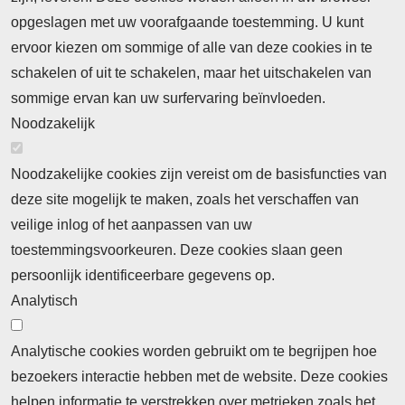
opgeslagen met uw voorafgaande toestemming. U kunt
ervoor kiezen om sommige of alle van deze cookies in te
Neem contact op
Algemene Leveringsvoorwaarden
schakelen of uit te schakelen, maar het uitschakelen van
Cookieverklaring
Privacyverklaring
sommige ervan kan uw surfervaring beïnvloeden.
Noodzakelijk
Noodzakelijke cookies zijn vereist om de basisfuncties van
deze site mogelijk te maken, zoals het verschaffen van
Abonnement
veilige inlog of het aanpassen van uw
toestemmingsvoorkeuren. Deze cookies slaan geen
Abonnementinformatie
Inlogprocedure
persoonlijk identificeerbare gegevens op.
Nieuws
Analytisch
Laatste nieuws
Columns
Thema's
Meld u aan voor onze nieuwsbrief
Analytische cookies worden gebruikt om te begrijpen hoe
bezoekers interactie hebben met de website. Deze cookies
Ontvang 2 keer per maand de nieuwsbrief met
helpen informatie te verstrekken over metrieken zoals het