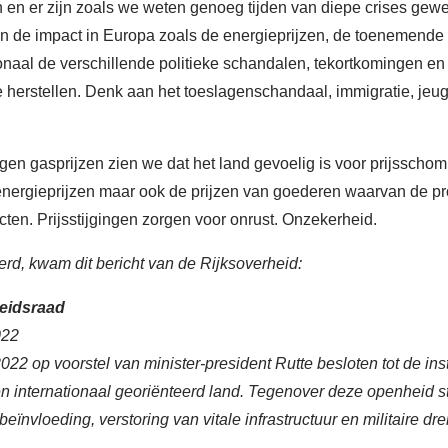
en en er zijn zoals we weten genoeg tijden van diepe crises gewe
en de impact in Europa zoals de energieprijzen, de toenemende 
onaal de verschillende politieke schandalen, tekortkomingen e
te herstellen. Denk aan het toeslagenschandaal, immigratie, je
gen gasprijzen zien we dat het land gevoelig is voor prijssc
e energieprijzen maar ook de prijzen van goederen waarvan de pro
cten. Prijsstijgingen zorgen voor onrust. Onzekerheid.
d, kwam dit bericht van de Rijksoverheid:
heidsraad
022
22 op voorstel van minister-president Rutte besloten tot de ins
en internationaal georiënteerd land. Tegenover deze openheid 
beïnvloeding, verstoring van vitale infrastructuur en militaire d