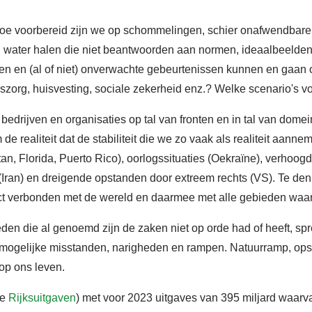
e voorbereid zijn we op schommelingen, schier onafwendbare
 water halen die niet beantwoorden aan normen, ideaalbeelden
en en (al of niet) onverwachte gebeurtenissen kunnen en gaan 
szorg, huisvesting, sociale zekerheid enz.? Welke scenario's vo
ten, bedrijven en organisaties op tal van fronten en in tal van
realiteit dat de stabiliteit die we zo vaak als realiteit aannem
an, Florida, Puerto Rico), oorlogssituaties (Oekraïne), verhoog
(Iran) en dreigende opstanden door extreem rechts (VS). Te den
rect verbonden met de wereld en daarmee met alle gebieden waa
den die al genoemd zijn de zaken niet op orde had of heeft, spr
 mogelijke misstanden, narigheden en rampen. Natuurramp, opsta
 op ons leven.
ie
Rijksuitgaven
) met voor 2023 uitgaves van 395 miljard waarva