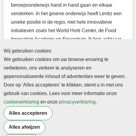
beroepsonderwijs hand in hand gaan en elkaar
versterken. In het groene onderwijs heeft Lentiz een
unieke positie in de regio, met hele innovatieve
initiatieven zoals het World Horti Center, de Food
Innovation Academy en Equestrum. Ik ben acht jaar
voorzitter geweest van het college van bestuur van
Wij gebruiken cookies
de STC Group en al bijna 8 jaar lid van de raad van
We gebruiken cookies om uw browse-ervaring te
toezicht van de Carmel scholengroep. Ik hoop dat ik
verbeteren, ons verkeer te analyseren en
vanuit die ervaring en mijn kennis van het onderwijs
gepersonaliseerde inhoud of advertenties weer te geven.
in de regio een mooie bijdrage kan leveren aan de
Door op 'Alles accepteren' te klikken, stemt u in met ons
verdere ontwikkeling van Lentiz”.
gebruik van cookies. Lees voor meer informatie onze
cookieverklaring
en onze
privacyverklaring
.
Terug naar nieuwsoverzicht
Alles accepteren
Alles afwijzen
Meer artikelen van