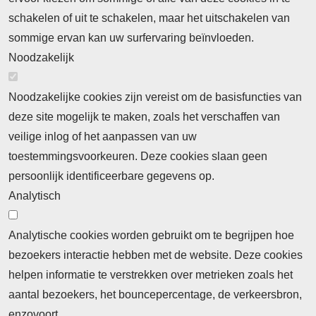
Neem contact op
Algemene Leveringsvoorwaarden
schakelen of uit te schakelen, maar het uitschakelen van
Cookieverklaring
Privacyverklaring
sommige ervan kan uw surfervaring beïnvloeden.
Noodzakelijk
Noodzakelijke cookies zijn vereist om de basisfuncties van
deze site mogelijk te maken, zoals het verschaffen van
Abonnement
veilige inlog of het aanpassen van uw
toestemmingsvoorkeuren. Deze cookies slaan geen
Abonnementinformatie
Inlogprocedure
persoonlijk identificeerbare gegevens op.
Nieuws
Analytisch
Laatste nieuws
Columns
Thema's
Meld u aan voor onze nieuwsbrief
Analytische cookies worden gebruikt om te begrijpen hoe
bezoekers interactie hebben met de website. Deze cookies
Ontvang 2 keer per maand de nieuwsbrief met
helpen informatie te verstrekken over metrieken zoals het
persberichten, actualiteiten, nieuws en personalia uit het
aantal bezoekers, het bouncepercentage, de verkeersbron,
beroepsonderwijs.
enzovoort.