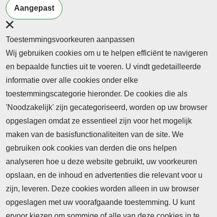
Onderwijs
Management
Aangepast
Toestemmingsvoorkeuren aanpassen
Wij gebruiken cookies om u te helpen efficiënt te navigeren
en bepaalde functies uit te voeren. U vindt gedetailleerde
informatie over alle cookies onder elke
toestemmingscategorie hieronder. De cookies die als
'Noodzakelijk' zijn gecategoriseerd, worden op uw browser
opgeslagen omdat ze essentieel zijn voor het mogelijk
maken van de basisfunctionaliteiten van de site. We
Abonnement
gebruiken ook cookies van derden die ons helpen
Nieuws
analyseren hoe u deze website gebruikt, uw voorkeuren
opslaan, en de inhoud en advertenties die relevant voor u
Meld je aan voor de nieuwsbrief
zijn, leveren. Deze cookies worden alleen in uw browser
opgeslagen met uw voorafgaande toestemming. U kunt
ervoor kiezen om sommige of alle van deze cookies in te