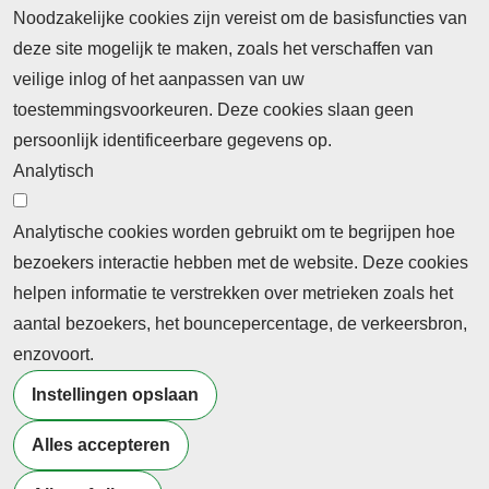
Noodzakelijke cookies zijn vereist om de basisfuncties van
deze site mogelijk te maken, zoals het verschaffen van
Abonnement
veilige inlog of het aanpassen van uw
toestemmingsvoorkeuren. Deze cookies slaan geen
Abonnementinformatie
Inlogprocedure
persoonlijk identificeerbare gegevens op.
Nieuws
Analytisch
Laatste nieuws
Columns
Thema's
Meld u aan voor onze nieuwsbrief
Analytische cookies worden gebruikt om te begrijpen hoe
bezoekers interactie hebben met de website. Deze cookies
Ontvang 2 keer per maand de nieuwsbrief met
helpen informatie te verstrekken over metrieken zoals het
persberichten, actualiteiten, nieuws en personalia uit het
aantal bezoekers, het bouncepercentage, de verkeersbron,
beroepsonderwijs.
enzovoort.
Instellingen opslaan
Alles accepteren
©2026 Profiel Actueel