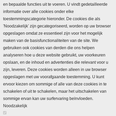
en bepaalde functies uit te voeren. U vindt gedetailleerde
informatie over alle cookies onder elke
toestemmingscategorie hieronder. De cookies die als
'Noodzakelijk' zijn gecategoriseerd, worden op uw browser
opgeslagen omdat ze essentieel zijn voor het mogelijk
maken van de basisfunctionaliteiten van de site. We
Abonnement
gebruiken ook cookies van derden die ons helpen
Nieuws
analyseren hoe u deze website gebruikt, uw voorkeuren
opslaan, en de inhoud en advertenties die relevant voor u
Meld je aan voor de nieuwsbrief
zijn, leveren. Deze cookies worden alleen in uw browser
opgeslagen met uw voorafgaande toestemming. U kunt
ervoor kiezen om sommige of alle van deze cookies in te
Neem contact op
Algemene Leveringsvoorwaarden
schakelen of uit te schakelen, maar het uitschakelen van
Cookieverklaring
Privacyverklaring
sommige ervan kan uw surfervaring beïnvloeden.
Noodzakelijk