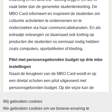
vaak beter dan de generieke studentenkorting. De
MBO Card informeert en inspireert de studenten om
culturele activiteiten te ondernemen en te
onderzoeken via haar communicatiekanalen. En als
extraatje ontvangen ze daarnaast ook korting op
producten die studenten nu eenmaal nodig hebben
zoals computers, sportartikelen of kleding.
Pilot met persoonsgebonden budget op drie mbo
instellingen
Naast de terugkeer van de MBO Card wordt er op
een drietal scholen een pilot uitgevoerd met
persoonsgebonden budget. Op die wijze kan de
student zelf, of gezamenlijk met de docent, culturele
Wij gebruiken cookies
activiteiten ondernemen die met de MBO Card
We gebruiken cookies om uw browse-ervaring te
worden betaald. Dat kan dus zowel onder schooltijd