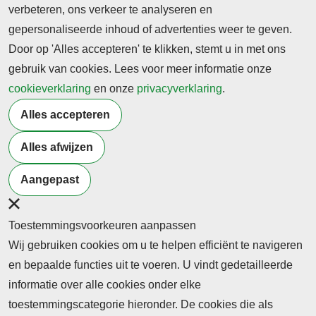
verbeteren, ons verkeer te analyseren en
als in de vrije tijd zijn, afhankelijk van de keuze die
gepersonaliseerde inhoud of advertenties weer te geven.
de school en docent daarin maakt.
Door op 'Alles accepteren' te klikken, stemt u in met ons
Bron: CJP | Foto: Platform Profielactueel
gebruik van cookies. Lees voor meer informatie onze
cookieverklaring
en onze
privacyverklaring
.
Terug naar nieuwsoverzicht
Alles accepteren
Alles afwijzen
Meer artikelen van
Burgerschap
Studenten
Onderwijs
Samenleving
Aangepast
Toestemmingsvoorkeuren aanpassen
Wij gebruiken cookies om u te helpen efficiënt te navigeren
en bepaalde functies uit te voeren. U vindt gedetailleerde
informatie over alle cookies onder elke
toestemmingscategorie hieronder. De cookies die als