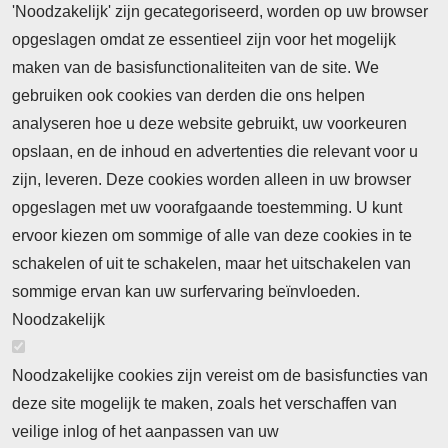
'Noodzakelijk' zijn gecategoriseerd, worden op uw browser
opgeslagen omdat ze essentieel zijn voor het mogelijk
maken van de basisfunctionaliteiten van de site. We
Abonnement
gebruiken ook cookies van derden die ons helpen
Nieuws
analyseren hoe u deze website gebruikt, uw voorkeuren
opslaan, en de inhoud en advertenties die relevant voor u
Meld je aan voor de nieuwsbrief
zijn, leveren. Deze cookies worden alleen in uw browser
opgeslagen met uw voorafgaande toestemming. U kunt
ervoor kiezen om sommige of alle van deze cookies in te
Neem contact op
Algemene Leveringsvoorwaarden
schakelen of uit te schakelen, maar het uitschakelen van
Cookieverklaring
Privacyverklaring
sommige ervan kan uw surfervaring beïnvloeden.
Noodzakelijk
Noodzakelijke cookies zijn vereist om de basisfuncties van
deze site mogelijk te maken, zoals het verschaffen van
Abonnement
veilige inlog of het aanpassen van uw